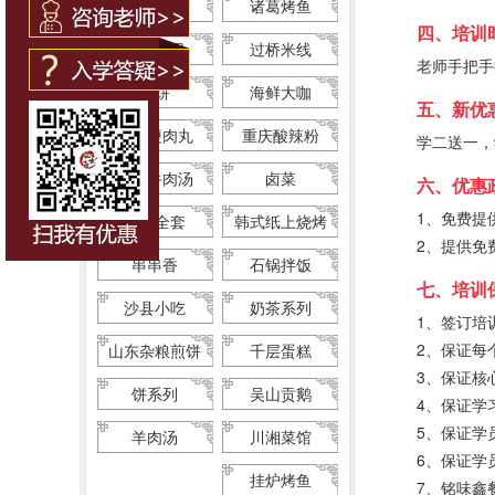
包子馒头
诸葛烤鱼
四、培训
锡纸花甲
过桥米线
老师手把手
月饼
海鲜大咖
五、新优
温州瘦肉丸
重庆酸辣粉
学二送一，
淮南牛肉汤
卤菜
六、优惠
1、免费提
烧烤全套
韩式纸上烧烤
2、提供免
串串香
石锅拌饭
七、培训
沙县小吃
奶茶系列
1、签订培
2、保证每
山东杂粮煎饼
千层蛋糕
3、保证核
饼系列
吴山贡鹅
4、保证学
5、保证学
羊肉汤
川湘菜馆
6、保证学
挂炉烤鱼
7、铭味鑫