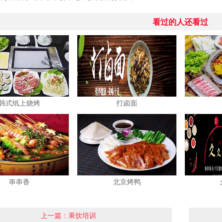
看过的人还看过
韩式纸上烧烤
打卤面
串串香
北京烤鸭
上一篇：果饮培训