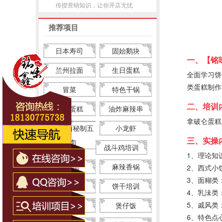
传授营销知识，让你开店无忧
推荐项目
日本寿司
固始鹅块
一、【铭
兰州拉面
生日蛋糕
全面学习饼
类蛋糕制作
冒菜
特色干锅
二、培训
私房蛋糕
油炸麻辣串
拿破仑蛋糕
蜀湘巴西秘制五
小龙虾
三、实操
花肉
战斗鸡培训
1、理论知
牛肉面
麻辣香锅
2、西式小
3、面糊类
马卡龙
饼干培训
4、乳沬类
5、戚风类
甜品系列
煲仔饭
6、特色点