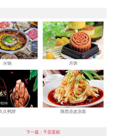
火锅
月饼
久久鸭脖
陕西凉皮凉面
下一篇：千层蛋糕