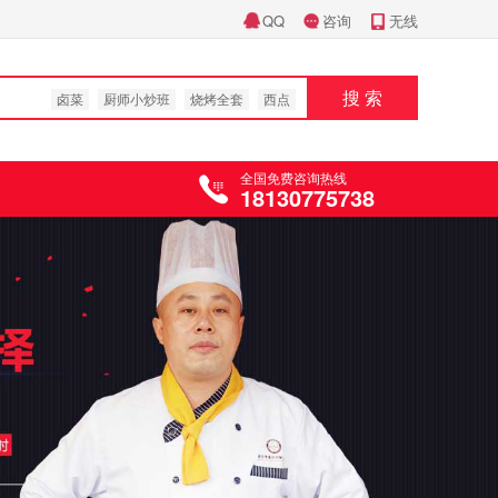
QQ
咨询
无线
搜 索
卤菜
厨师小炒班
烧烤全套
西点
全国免费咨询热线
18130775738