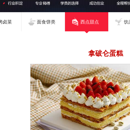
烤卤菜
面食饼类
西点甜点
饮
拿破仑蛋糕