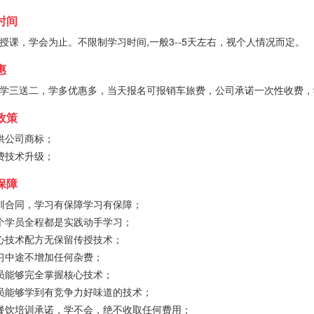
时间
授课，学会为止。不限制学习时间,一般3--5天左右，视个人情况而定。
惠
学三送二，学多优惠多，当天报名可报销车旅费，公司承诺一次性收费，
政策
供公司商标；
费技术升级；
保障
训合同，学习有保障学习有保障；
个学员全程都是实践动手学习；
心技术配方无保留传授技术；
习中途不增加任何杂费；
员能够完全掌握核心技术；
员能够学到有竞争力好味道的技术；
餐饮培训承诺，学不会，绝不收取任何费用；