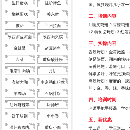
生日蛋糕
挂炉烤鱼
国。疯狂烧烤几乎在一
翻糖蛋糕
关东煮
二、培训内容
1.脆皮鸡翅 2.香辣鸡翅
披萨
兰州拉面
12.特制卤烤翅13.红酒
陕西凉皮凉面
陕西肉夹馍
三、实操内容
麻辣烫
诸葛烤鱼
香辣烤翅：金黄嫩脆、
倒是陕西、湖南的辣椒
卤菜
重庆酸辣粉
留香烤翅：滑嫩可口、
淮南牛肉汤
月饼
鲜嫩多汁，味道更加鲜
麻辣烤翅：麻麻的、辣
海鲜大咖
南京鸭血粉丝
的：麻、香、辣、香味
羊肉汤
石锅拌饭
四、培训时间
油炸麻辣串
厨师班
老师手把手授课，学会为
饼干培训
串串香
五、新优惠
温州瘦肉丸
重庆小面
学二送一，学三送二，