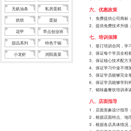
无矾油条
私房蛋糕
六、优惠政策
1、免费提供公司商标
烘焙
蛋挞
2、提供免费技术升级
花甲
早点创业班
七、培训保障
甜品系列
特色干锅
1、签订培训合同，学
2、保证每个学员全程
小龙虾
浏阳蒸菜
3、保证核心技术配方
4、保证学习中途不增
5、保证学员能够完全
6、保证学员能够学到
7、铭味鑫餐饮培训承
八、店面指导
1．店面形象设计指导
2．根据店面特点、地
3．根据各店具体情况