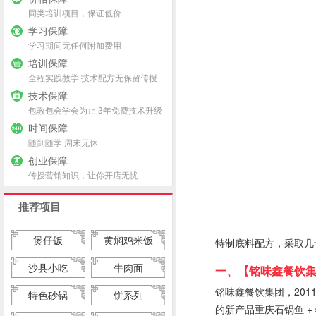
同类培训项目，保证低价
学习保障
学习期间无任何附加费用
培训保障
全程实践教学 技术配方无保留传授
技术保障
包教包会学会为止 3年免费技术升级
时间保障
随到随学 周末无休
创业保障
传授营销知识，让你开店无忧
推荐项目
煲仔饭
黄焖鸡米饭
特制底料配方，采取几
沙县小吃
牛肉面
一、【铭味鑫餐饮集
铭味鑫餐饮集团，201
特色砂锅
饼系列
的新产品重庆石锅鱼 