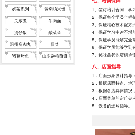
七、培训保障
奶茶系列
黄焖鸡米饭
1、签订培训合同，学
2、保证每个学员全程
关东煮
牛肉面
3、保证核心技术配方
4、保证学习中途不增
煲仔饭
酸菜鱼
5、保证学员能够完全
温州瘦肉丸
冒菜
6、保证学员能够学到
7、铭味鑫餐饮培训承
诸葛烤鱼
山东杂粮煎饼
八、店面指导
1．店面形象设计指导
2．根据店面特点、地
3．根据各店具体情况
4．店面菜单的定价参
5．设备的选购指导。