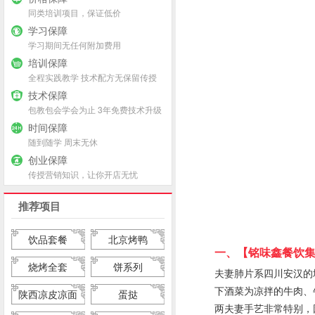
同类培训项目，保证低价
学习保障
学习期间无任何附加费用
培训保障
全程实践教学 技术配方无保留传授
技术保障
包教包会学会为止 3年免费技术升级
时间保障
随到随学 周末无休
创业保障
传授营销知识，让你开店无忧
推荐项目
饮品套餐
北京烤鸭
一、【铭味鑫餐饮集
烧烤全套
饼系列
夫妻肺片系四川安汉的
下酒菜为凉拌的牛肉、
陕西凉皮凉面
蛋挞
两夫妻手艺非常特别，因