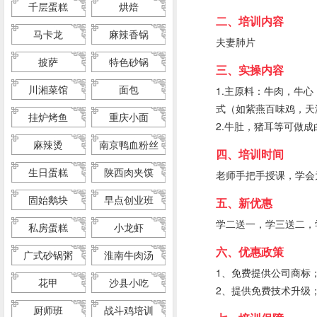
千层蛋糕
烘焙
二、培训内容
马卡龙
麻辣香锅
夫妻肺片
披萨
特色砂锅
三、实操内容
川湘菜馆
面包
1.主原料：牛肉，牛
式（如紫燕百味鸡，天
挂炉烤鱼
重庆小面
2.牛肚，猪耳等可做成
麻辣烫
南京鸭血粉丝
四、培训时间
生日蛋糕
陕西肉夹馍
老师手把手授课，学会为
固始鹅块
早点创业班
五、新优惠
学二送一，学三送二，
私房蛋糕
小龙虾
六、优惠政策
广式砂锅粥
淮南牛肉汤
1、免费提供公司商标
花甲
沙县小吃
2、提供免费技术升级
厨师班
战斗鸡培训