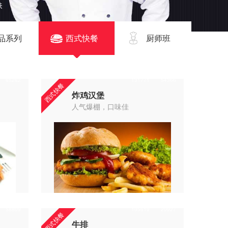
品系列
西式快餐
厨师班
85282
131771
54366
西式快餐
炸鸡汉堡
人气爆棚，口味佳
58809
105619
20927
西式快餐
牛排