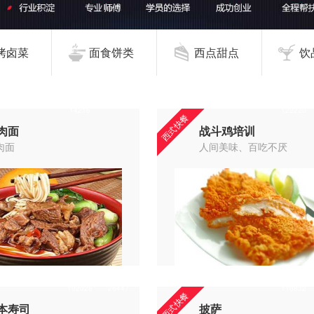
烤卤菜
面食饼类
西点甜点
饮
14216
122220
西式快餐
肉面
战斗鸡培训
肉面
人间美味、百吃不厌
102028
26447
110832
西式快餐
本寿司
披萨