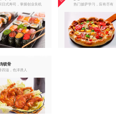
宗日式寿司，掌握创业良机
热门披萨学习，应有尽有
115236
14138
鸡锁骨
香四溢，色泽诱人