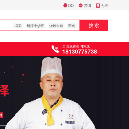
QQ
咨询
无线
搜 索
卤菜
厨师小炒班
烧烤全套
西点
全国免费咨询热线
18130775738