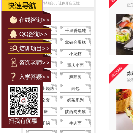
传授营销知识，让你开店无忧
正
推荐项目
西点全能班
千里香馄饨
早点创业班
拿破仑蛋糕
重庆酸辣粉
小龙虾
北京烤鸭
重庆小面
西式快餐
炸
蛋挞
麻辣烫
浓
韩式纸上烧烤
面包
烧烤全套
奶茶系列
厨师班
陕西肉夹馍
特色干锅
牛肉面