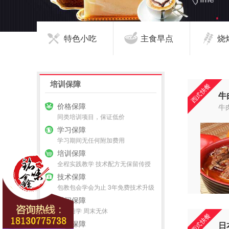
特色小吃
主食早点
烧
培训保障
西式快餐
牛
价格保障
牛
同类培训项目，保证低价
学习保障
学习期间无任何附加费用
培训保障
全程实践教学 技术配方无保留传授
技术保障
包教包会学会为止 3年免费技术升级
时间保障
随到随学 周末无休
西式快餐
创业保障
日