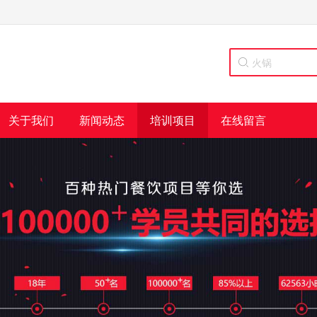
关于我们
新闻动态
培训项目
在线留言