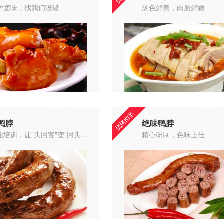
学卤味，找我们没错
汤色鲜美，肉质鲜嫩
69094
87455
78411
烧烤卤菜
鸭脖
绝味鸭脖
专业培训，让"头回客"变"回头客"
精心研制，色味上佳